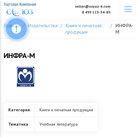
Skip
seller@soyuz-k.com
to
8 499 123-34-89
content
Главная
Издательства
Книги и печатная
ИНФРА-
продукция
М
ИНФРА-М
Категория
Книги и печатная продукция
Тематика
Учебная литература