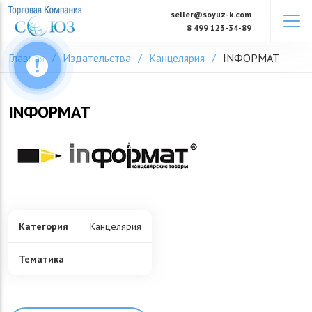
Skip
seller@soyuz-k.com
to
8 499 123-34-89
content
Главная
Издательства
Канцелярия
INФОРМАТ
INФОРМАТ
Категория
Канцелярия
Тематика
---