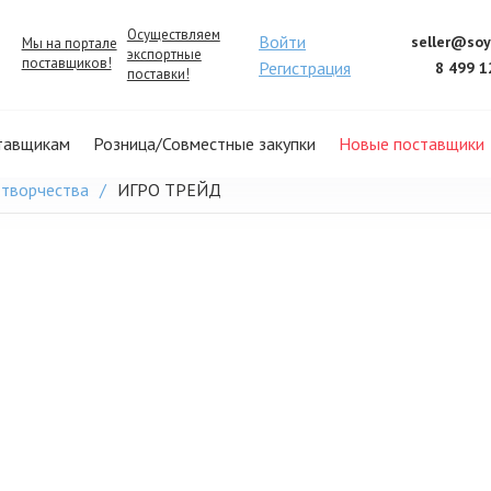
Осуществляем
Войти
seller@soy
Мы на портале
экспортные
поставщиков!
Регистрация
8 499 1
поставки!
тавщикам
Розница/Совместные закупки
Новые поставщики
 творчества
ИГРО ТРЕЙД