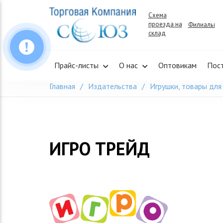
Skip
Схема
to
проезда на
Филиалы
content
склад
Прайс-листы
О нас
Оптовикам
Пос
Главная
Издательства
Игрушки, товары для
ИГРО ТРЕЙД