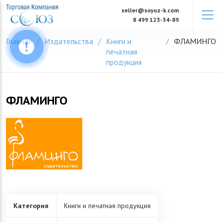
Skip
seller@soyuz-k.com
to
8 499 123-34-89
content
Главная
Издательства
Книги и
ФЛАМИНГО
печатная
продукция
ФЛАМИНГО
Категория
Книги и печатная продукция