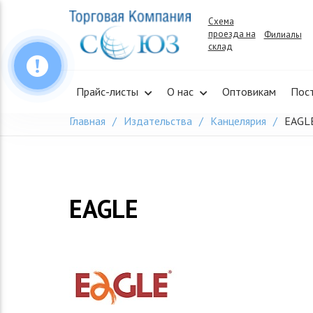
Skip
Схема
to
проезда на
Филиалы
content
склад
Прайс-листы
О нас
Оптовикам
Пос
Главная
Издательства
Канцелярия
EAGL
EAGLE