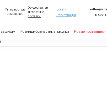
Осуществляем
Войти
seller@soy
Мы на портале
экспортные
поставщиков!
Регистрация
8 499 1
поставки!
тавщикам
Розница/Совместные закупки
Новые поставщики
E