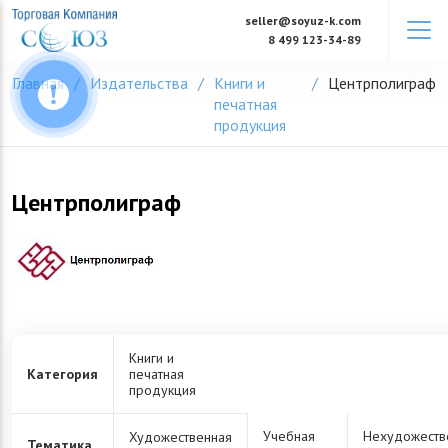
Skip
seller@soyuz-k.com
to
8 499 123-34-89
content
Главная
Издательства
Книги и
Центрполиграф
печатная
продукция
Центрполиграф
Книги и
Категория
печатная
продукция
Учебная
Нехудожеств
Художественная
Тематика