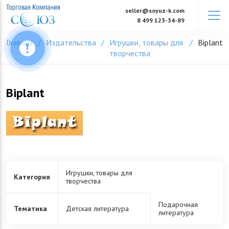
Skip
seller@soyuz-k.com
to
8 499 123-34-89
content
Главная
Издательства
Игрушки, товары для
Biplant
творчества
Biplant
Игрушки, товары для
Категория
творчества
Подарочная
Тематика
Детская литература
литература