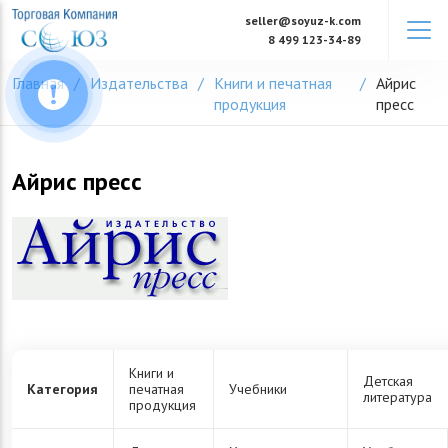
Skip
seller@soyuz-k.com
to
8 499 123-34-89
content
Главная
Издательства
Книги и печатная
Айрис
продукция
пресс
Айрис пресс
Книги и
Детская
Категория
печатная
Учебники
литература
продукция