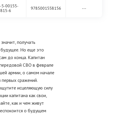
-5-00155-
9785001558156
---
815-6
 значит, получать
а будущее. Но еще это
сам до конца. Капитан
 передовой СВО в феврале
шей армии, о самом начале
м первых сражений.
и ощутите исцеляющую силу
ции капитана как свои,
айте, как и чем живут
беспокоится о будущем