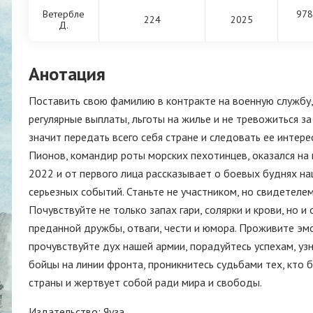
Ветербле
978
224
2025
Д.
Анотация
Поставить свою фамилию в контракте на военную службу,
регулярные выплаты, льготы на жилье и не тревожиться з
значит передать всего себя стране и следовать ее интере
Пионов, командир роты морских пехотинцев, оказался на
2022 и от первого лица рассказывает о боевых буднях на
серьезных событий. Станьте не участником, но свидетеле
Почувствуйте не только запах гари, солярки и крови, но 
преданной дружбы, отваги, чести и юмора. Проживите эмо
прочувствуйте дух нашей армии, порадуйтесь успехам, узн
бойцы на линии фронта, проникнитесь судьбами тех, кто 
страны и жертвует собой ради мира и свободы.
Издательство: Яуза