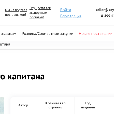
Осуществляем
Войти
seller@soy
Мы на портале
экспортные
поставщиков!
Регистрация
8 499 1
поставки!
тавщикам
Розница/Совместные закупки
Новые поставщики
питана
о капитана
Количество
Год
Автор
страниц
издания