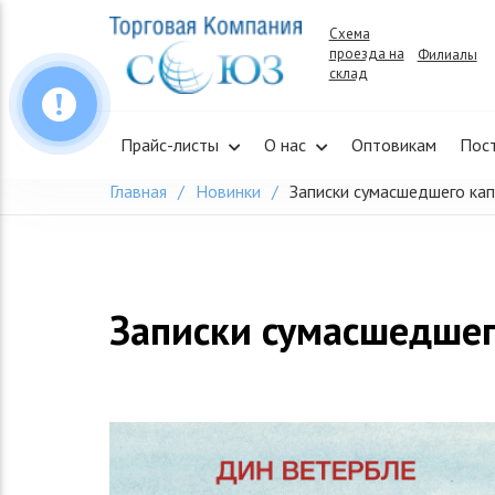
Skip
Схема
to
проезда на
Филиалы
content
склад
Прайс-листы
О нас
Оптовикам
Пос
Главная
Новинки
Записки сумасшедшего ка
Записки сумасшедшег