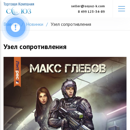
Skip
seller@soyuz-k.com
to
8 499 123-34-89
content
Главная
Новинки
Узел сопротивления
Узел сопротивления