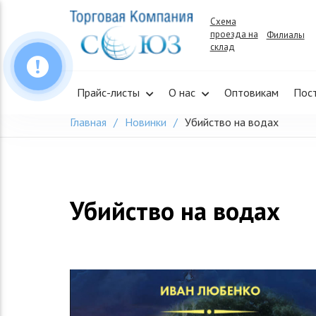
Skip
Схема
to
проезда на
Филиалы
content
склад
Прайс-листы
О нас
Оптовикам
Пос
Главная
Новинки
Убийство на водах
Убийство на водах