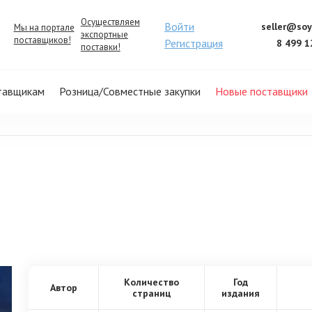
Осуществляем
Войти
seller@soy
Мы на портале
экспортные
поставщиков!
Регистрация
8 499 1
поставки!
тавщикам
Розница/Совместные закупки
Новые поставщики
Количество
Год
Автор
страниц
издания