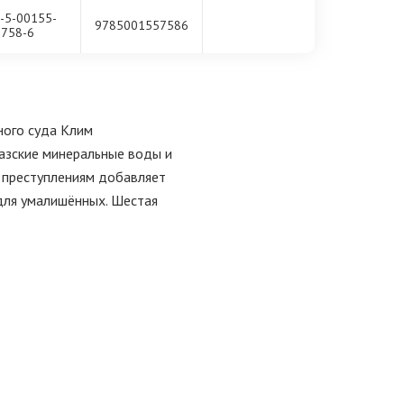
-5-00155-
9785001557586
758-6
ного суда Клим
азские минеральные воды и
 преступлениям добавляет
для умалишённых. Шестая