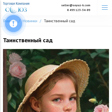
Skip
seller@soyuz-k.com
to
8 499 123-34-89
content
Главная
Новинки
Таинственный сад
Таинственный сад