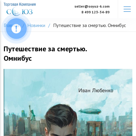
Skip
seller@soyuz-k.com
to
8 499 123-34-89
content
Главная
Новинки
Путешествие за смертью. Омнибус
Путешествие за смертью.
Омнибус