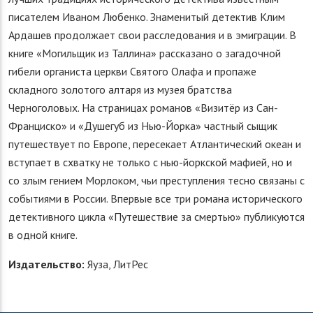
писателем Иваном Любенко. Знаменитый детектив Клим
Ардашев продолжает свои расследования и в эмиграции. В
книге «Могильщик из Таллина» рассказано о загадочной
гибели органиста церкви Святого Олафа и пропаже
складного золотого алтаря из музея братства
Черноголовых. На страницах романов «Визитёр из Сан-
Франциско» и «Душегуб из Нью-Йорка» частный сыщик
путешествует по Европе, пересекает Атлантический океан и
вступает в схватку не только с нью-йоркской мафией, но и
со злым гением Морлоком, чьи преступления тесно связаны с
событиями в России. Впервые все три романа исторического
детективного цикла «Путешествие за смертью» публикуются
в одной книге.
Издательство:
Яуза, ЛитРес