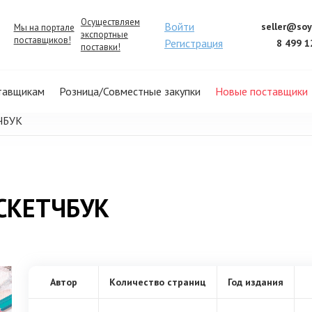
Осуществляем
Войти
seller@soy
Мы на портале
экспортные
поставщиков!
Регистрация
8 499 1
поставки!
тавщикам
Розница/Совместные закупки
Новые поставщики
ТЧБУК
 СКЕТЧБУК
Автор
Количество страниц
Год издания