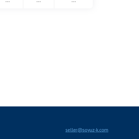
---
---
---
seller@soyuz-k.com