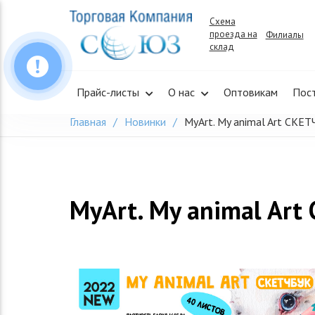
Skip
Схема
to
проезда на
Филиалы
content
склад
Прайс-листы
О нас
Оптовикам
Пос
Главная
Новинки
MyArt. My animal Art СКЕ
MyArt. My animal Art