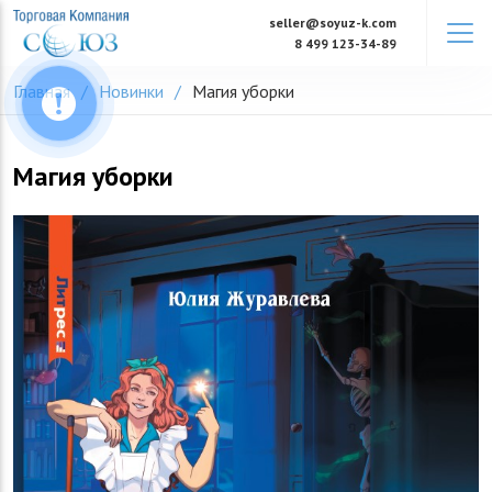
Skip
seller@soyuz-k.com
to
8 499 123-34-89
content
Главная
Новинки
Магия уборки
Магия уборки