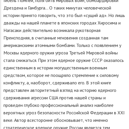
Гибель Помпеи, поля битв мировых войн, бомбардировки
Дрездена и Гамбурга… О таких минутах человеческой
истории принято говорить, что это был «сущий ад». Но лишь
дважды на нашей планете в японских городах Хиросима и
Нагасаки действительно возникала рукотворная
Преисподняя, в считанные мгновения созданная там
американскими атомными бомбами. Только с появлением у
Москвы ядерного оружия угроза Третьей Мировой войны
стала снижаться. При этом ядерное оружие СССР оказалось
единственным в истории могущественным военным
средством, которое не поощряло стремление к силовому
конфликту, а, наоборот, сдерживало его. В этой книге
представлен авторитетный взгляд на историю ядерного
сдерживания агрессии США против нашей страны и
проведен глубоко профессиональный анализ наиболее
вероятных угроз безопасности Российской Федерации в XXI
веке. Автор всесторонне обосновывает, что именно
стратегическое ядерное оружие России является тем