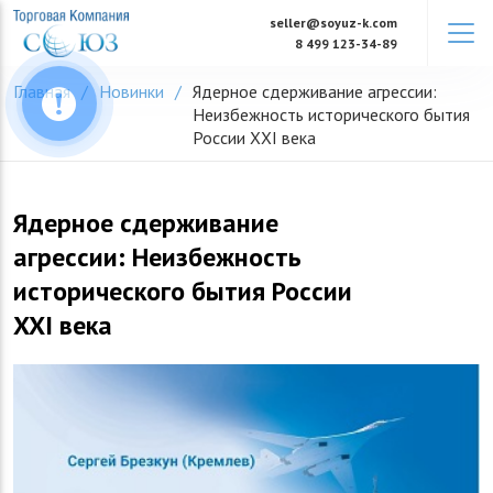
Skip
seller@soyuz-k.com
to
8 499 123-34-89
content
Главная
Новинки
Ядерное сдерживание агрессии:
Неизбежность исторического бытия
России XXI века
Ядерное сдерживание
агрессии: Неизбежность
исторического бытия России
XXI века