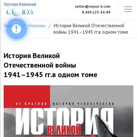
Skip
seller@soyuz-k.com
to
8 499 123-34-89
content
Главная
Новинки
История Великой Отечественной
войны 1941–1945 гг.в одном томе
История Великой
Отечественной войны
1941–1945 гг.в одном томе