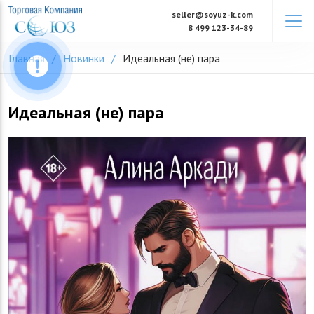
Skip
seller@soyuz-k.com
to
8 499 123-34-89
content
Главная
Новинки
Идеальная (не) пара
Идеальная (не) пара