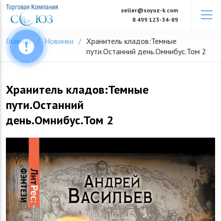
Skip
seller@soyuz-k.com
to
8 499 123-34-89
content
Главная
Новинки
Хранитель кладов:Темные
пути.Останний день.Омнибус.Том 2
Хранитель кладов:Темные
пути.Останний
день.Омнибус.Том 2