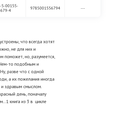
-5-00155-
9785001556794
---
679-4
роены, что всегда хотят
ожно, не для них и
ом поможет, но, разумеется,
 Чем-то подобным и
Ну, разве что с одной
юди, а их пожелания иногда
 и здравым смыслом.
красный день, поначалу
м…1 книга из 3 в цикле