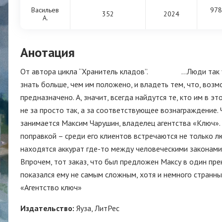
Васильев
978
352
2024
А.
Анотация
От автора цикла “Хранитель кладов”. …Люди так уст
знать больше, чем им положено, и владеть тем, что, возм
предназначено. А, значит, всегда найдутся те, кто им в эт
не за просто так, а за соответствующее вознаграждение.
занимается Максим Чарушин, владелец агентства «Ключ». 
поправкой – среди его клиентов встречаются не только л
находятся аккурат где-то между человеческими законами
Впрочем, тот заказ, что был предложен Максу в один пре
показался ему не самым сложным, хотя и немного странны
«Агентство ключ»
Издательство:
Яуза, ЛитРес