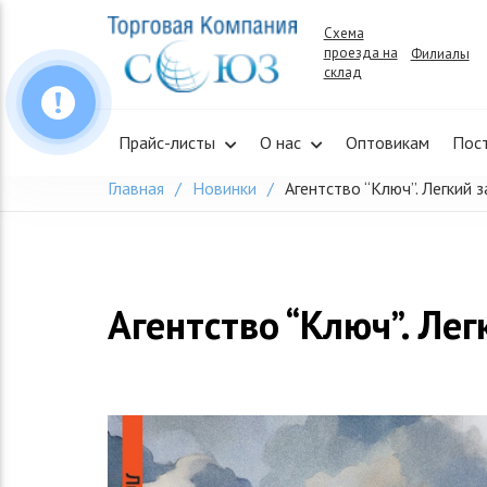
Skip
Схема
to
проезда на
Филиалы
content
склад
Прайс-листы
О нас
Оптовикам
Пос
Главная
Новинки
Агентство “Ключ”. Легкий з
Агентство “Ключ”. Лег