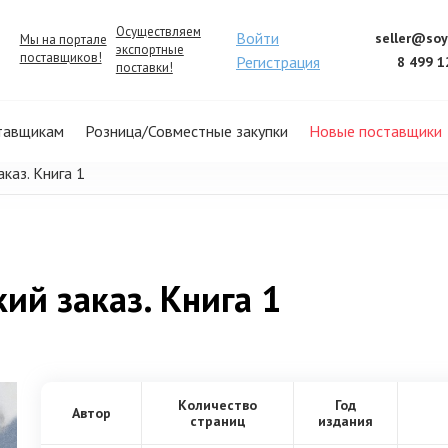
Осуществляем
Войти
seller@soy
Мы на портале
экспортные
поставщиков!
Регистрация
8 499 1
поставки!
тавщикам
Розница/Совместные закупки
Новые поставщики
аказ. Книга 1
кий заказ. Книга 1
Количество
Год
Автор
страниц
издания