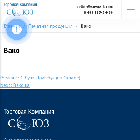
Skip
seller@soyuz-k.com
to
8 499 123-34-89
content
Главная
Печатная продукция
Вако
Вако
Навигация
Previous:
1. Яуза Дримбук (на Складе)
Next:
Вакоша
по
записям