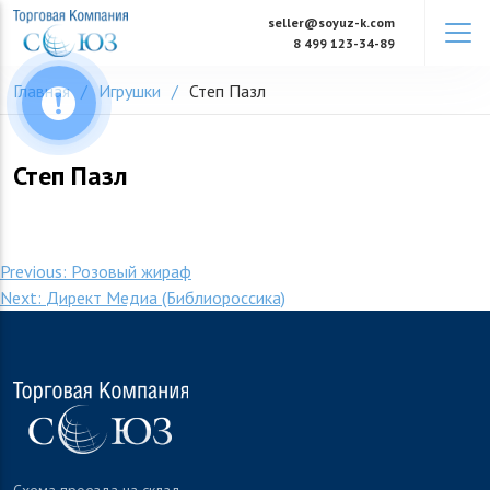
Skip
seller@soyuz-k.com
to
8 499 123-34-89
content
Главная
Игрушки
Степ Пазл
Степ Пазл
Навигация
Previous:
Розовый жираф
Next:
Директ Медиа (Библиороссика)
по
записям