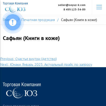
Skip
seller@soyuz-k.com
to
8 499 123-34-89
content
Главная
Печатная продукция
Сафьян (Книги в коже)
Сафьян (Книги в коже)
Навигация
Previous:
Счастье внутри (детство)
Next:
Юнаки. Январь 2025. Актуальный прайс по запросу
по
записям