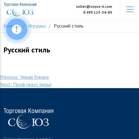
Skip
seller@soyuz-k.com
to
8 499 123-34-89
content
Главная
Игрушки
Русский стиль
Русский стиль
Навигация
Previous:
Умная бумага
Next:
Проф пресс (игры)
по
записям