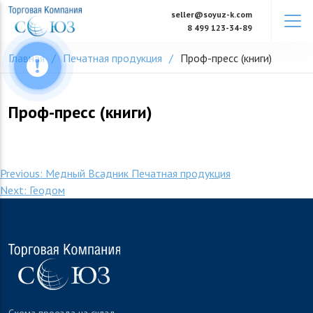
Skip
seller@soyuz-k.com
to
8 499 123-34-89
content
Главная
Печатная продукция
Проф-пресс (книги)
Проф-пресс (книги)
Навигация
Previous:
Медный Всадник Печатная продукция
Next:
Геодом
по
записям