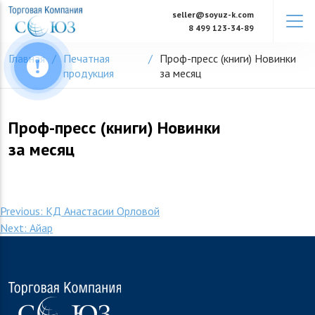
Skip
seller@soyuz-k.com
to
8 499 123-34-89
content
Главная
Печатная
Проф-пресс (книги) Новинки
продукция
за месяц
Проф-пресс (книги) Новинки
за месяц
Навигация
Previous:
КД Анастасии Орловой
Next:
Айар
по
записям