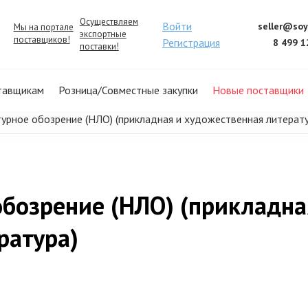
Осуществляем
Войти
seller@soy
Мы на портале
экспортные
поставщиков!
Регистрация
8 499 1
поставки!
тавщикам
Розница/Совместные закупки
Новые поставщики
урное обозрение (НЛО) (прикладная и художественная литерату
обозрение (НЛО) (прикладна
ратура)