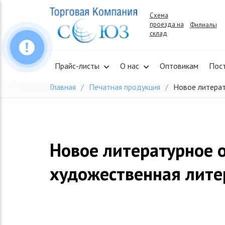
Skip
Схема
to
проезда на
Филиалы
content
склад
Прайс-листы
О нас
Оптовикам
Пос
Главная
Печатная продукция
Новое литерат
Новое литературное 
художественная лите