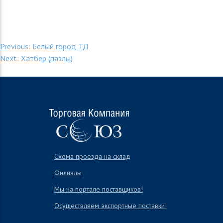
Навигация
Previous:
Белый город ТД
Next:
Хатбер (пазлы)
по
записям
Схема проезда на склад
Филиалы
Мы на портале поставщиков!
Осуществляем экспортные поставки!