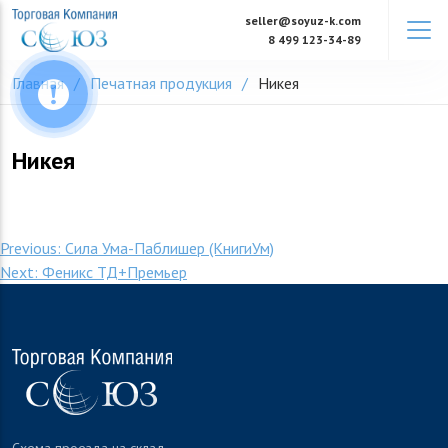
Skip
seller@soyuz-k.com
to
8 499 123-34-89
content
Главная
Печатная продукция
Никея
Никея
Навигация
Previous:
Сила Ума-Паблишер (КнигиУм)
Next:
Феникс ТД+Премьер
по
записям