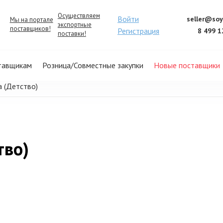
Осуществляем
Войти
seller@soy
Мы на портале
экспортные
поставщиков!
Регистрация
8 499 1
поставки!
тавщикам
Розница/Совместные закупки
Новые поставщики
а (Детство)
тво)