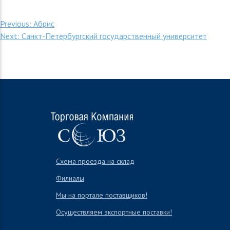
Навигация
Previous:
Абрис
Next:
Санкт-Петербургский государственный университет
по
записям
Схема проезда на склад
Филиалы
Мы на портале поставщиков!
Осуществляем экспортные поставки!