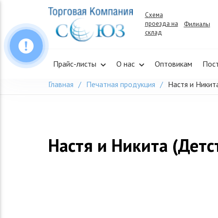
Skip
Схема
to
проезда на
Филиалы
content
склад
Прайс-листы
О нас
Оптовикам
Пос
Главная
Печатная продукция
Настя и Никит
Настя и Никита (Детс