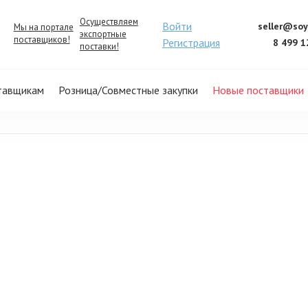
Осуществляем
Войти
seller@soy
Мы на портале
экспортные
поставщиков!
Регистрация
8 499 1
поставки!
тавщикам
Розница/Совместные закупки
Новые поставщики