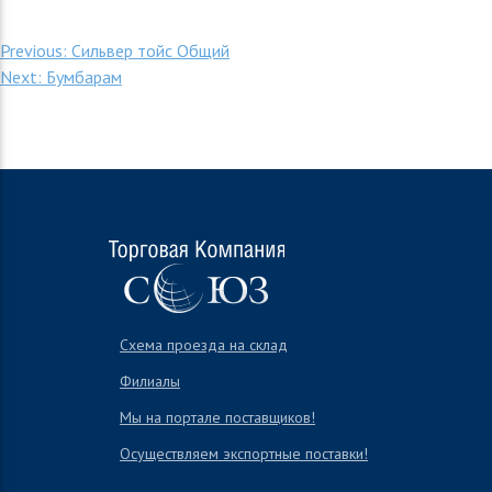
Навигация
Previous:
Сильвер тойс Общий
Next:
Бумбарам
по
записям
Схема проезда на склад
Филиалы
Мы на портале поставщиков!
Осуществляем экспортные поставки!