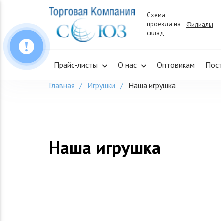
Skip
Схема
to
проезда на
Филиалы
content
склад
Прайс-листы
О нас
Оптовикам
Пос
Главная
Игрушки
Наша игрушка
Наша игрушка