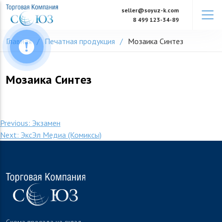
Skip
seller@soyuz-k.com
to
8 499 123-34-89
content
Главная
Печатная продукция
Мозаика Синтез
Мозаика Синтез
Навигация
Previous:
Экзамен
Next:
ЭксЭл Медиа (Комиксы)
по
записям