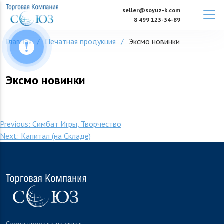
Skip
seller@soyuz-k.com
to
8 499 123-34-89
content
Главная
Печатная продукция
Эксмо новинки
Эксмо новинки
Навигация
Previous:
Симбат Игры, Творчество
Next:
Капитал (на Складе)
по
записям