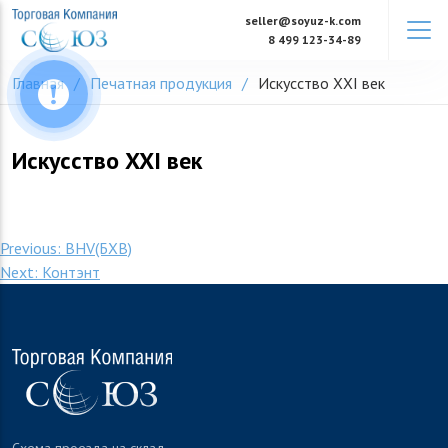
Skip
seller@soyuz-k.com
to
8 499 123-34-89
content
Главная
Печатная продукция
Искусство XXI век
Искусство XXI век
Навигация
Previous:
BHV(БХВ)
Next:
Контэнт
по
записям