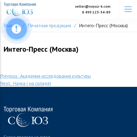
Skip
seller@soyuz-k.com
to
8 499 123-34-89
content
Главная
Печатная продукция
Интего-Пресс (Москва)
Интего-Пресс (Москва)
Навигация
Previous:
Академия исследования культуры
Next:
Наука ( на складе)
по
записям