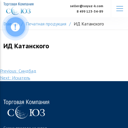
Skip
seller@soyuz-k.com
to
8 499 123-34-89
content
Главная
Печатная продукция
ИД Катанского
ИД Катанского
Навигация
Previous:
Синдбад
Next:
Искатель
по
записям