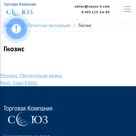
Skip
seller@soyuz-k.com
to
8 499 123-34-89
content
Главная
Печатная продукция
Гнозис
Гнозис
Навигация
Previous:
Предыдущая запись
Next:
Союз КАНЦ
по
записям