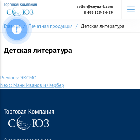
Skip
seller@soyuz-k.com
to
8 499 123-34-89
content
Главная
Печатная продукция
Детская литература
Детская литература
Навигация
Previous:
ЭКСМО
Next:
Манн Иванов и Фербер
по
записям