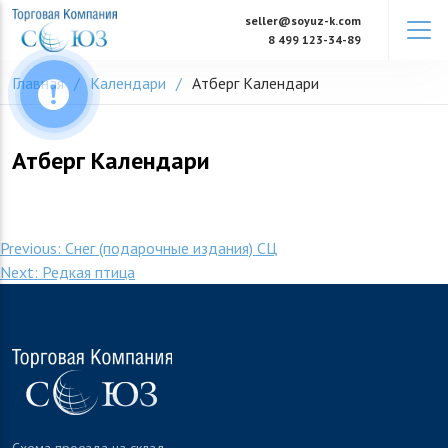
Skip
seller@soyuz-k.com
to
8 499 123-34-89
content
Главная
Календари
Атберг Календари
Атберг Календари
Навигация
Previous:
Снег (подарочные издания) СЦ
Next:
Редкая птица
по
записям