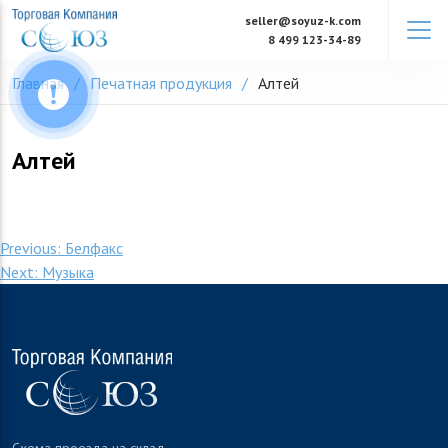
Skip
seller@soyuz-k.com
to
8 499 123-34-89
content
Главная
Печатная продукция
Алтей
Алтей
Навигация
Previous:
Белфакс
Next:
Музыка
по
записям