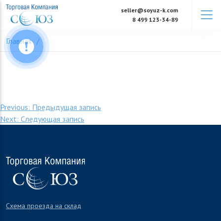
Skip
seller@soyuz-k.com
to
8 499 123-34-89
content
Главная
Навигация
Previous:
Предыдущая запись
Next:
Следующая запись
по
записям
Схема проезда на склад