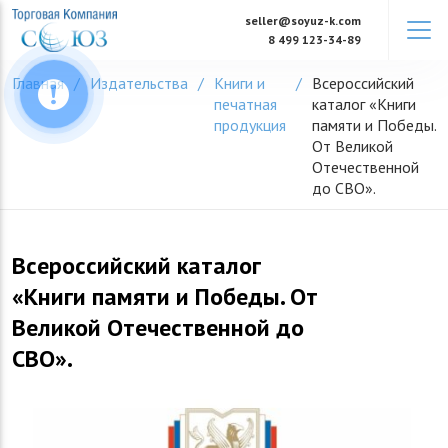
Skip
seller@soyuz-k.com
to
8 499 123-34-89
content
Главная
Издательства
Книги и
Всероссийский
печатная
каталог «Книги
продукция
памяти и Победы.
От Великой
Отечественной
до СВО».
Всероссийский каталог
«Книги памяти и Победы. От
Великой Отечественной до
СВО».