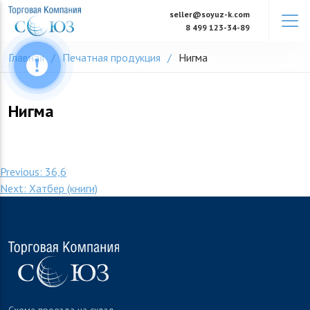
Skip
seller@soyuz-k.com
to
8 499 123-34-89
content
Главная
Печатная продукция
Нигма
Нигма
Post
Previous:
36,6
Next:
Хатбер (книги)
navigation