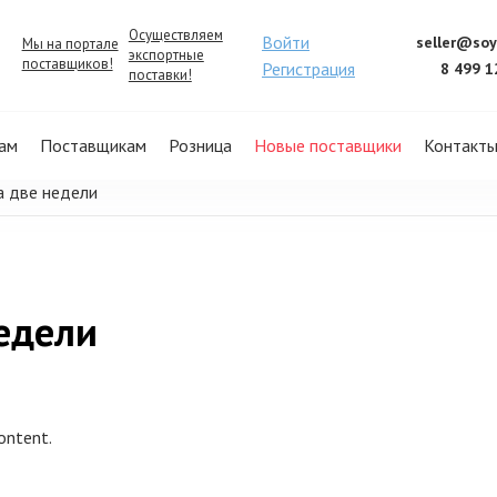
Осуществляем
Войти
seller@soy
Мы на портале
экспортные
поставщиков!
Регистрация
8 499 1
поставки!
ам
Поставщикам
Розница
Новые поставщики
Контакт
а две недели
недели
content.